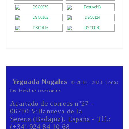
Yeguada Nogales
© 2010 - 2023. Todos
los derechos reservados
Apartado de correos nº37 -
06700 Villanueva de la
Serena (Badajoz). España - Tlf.:
(+34) 924 84 10 68