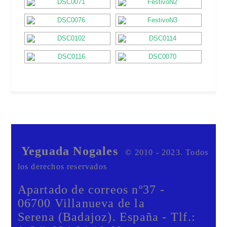
Yeguada Nogales
© 2010 - 2023. Todos
los derechos reservados
Apartado de correos nº37 -
06700 Villanueva de la
Serena (Badajoz). España - Tlf.: