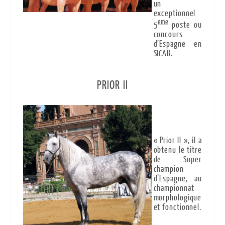
un
exceptionnel
eme
5
poste ou
concours
d’Espagne en
SICAB.
PRIOR II
« Prior II », il a
obtenu le titre
de Super
champion
d’Espagne, au
championnat
morphologique
et fonctionnel.