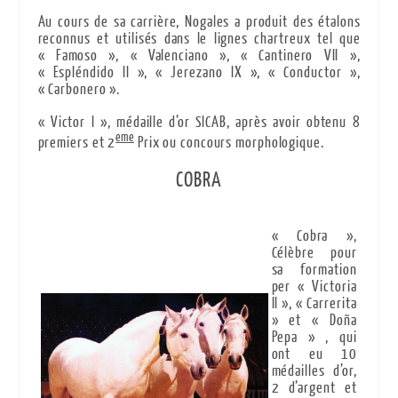
Au cours de sa carrière, Nogales a produit des étalons
reconnus et utilisés dans le lignes chartreux tel que
« Famoso », « Valenciano », « Cantinero VII »,
« Espléndido II », « Jerezano IX », « Conductor »,
« Carbonero ».
« Victor I », médaille d’or SICAB, après avoir obtenu 8
eme
premiers et 2
Prix ou concours morphologique.
COBRA
« Cobra »,
Célèbre pour
sa formation
per « Victoria
II », « Carrerita
» et « Doña
Pepa » , qui
ont eu 10
médailles d’or,
2 d’argent et